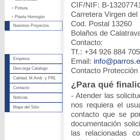
CIF/NIF: B-1320774
Pintura
Carretera Virgen de
Planta Hormigón
Cod. Postal 13260
Nuestros Proyectos
Bolaños de Calatrav
Contacto:
Tf.: +34 926 884 705
Empresa
Email:
info@parros.
Descarga Catalogo
Contacto Protección
Calidad, M.Amb. y PRL
¿Para qué final
Contacto
- Atender las solicit
Noticias
nos requiera el usu
Mapa del Sitio
contacto que se pon
documentación solici
las relacionadas c